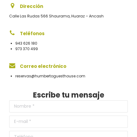
Dirección
Calle Las Rudas 566 Shaurama, Huaraz – Ancash
Teléfonos
943 626 180
973 370 499
Correo electrónico
reservas@humbertoguesthouse.com
Escribe tu mensaje
Nombre *
E-mail *
Teléfono