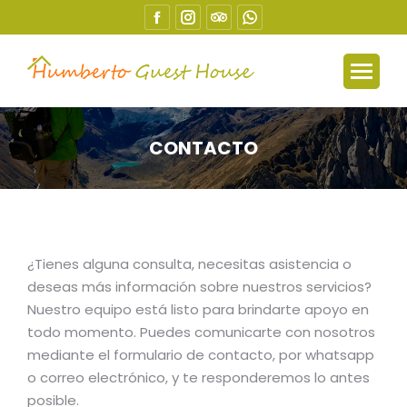
Facebook
Instagram
TripAdvisor
Whatsapp
page
page
page
page
opens
opens
opens
opens
in
in
in
in
new
new
new
new
window
window
window
window
CONTACTO
Estás aquí:
¿Tienes alguna consulta, necesitas asistencia o
deseas más información sobre nuestros servicios?
Nuestro equipo está listo para brindarte apoyo en
todo momento. Puedes comunicarte con nosotros
mediante el formulario de contacto, por whatsapp
o correo electrónico, y te responderemos lo antes
posible.