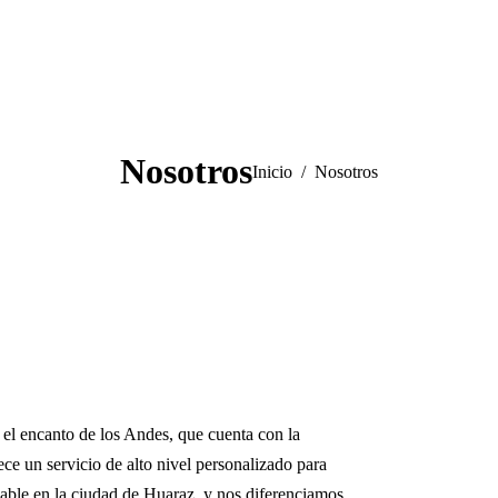
Nosotros
Estás aquí:
Inicio
Nosotros
y el encanto de los Andes, que cuenta con la
ece un servicio de alto nivel personalizado para
dable en la ciudad de Huaraz, y nos diferenciamos