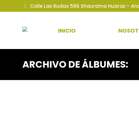
Calle Las Rudas 566 Shaurama Huaraz – An
INICIO
NOSOT
ARCHIVO DE ÁLBUMES: